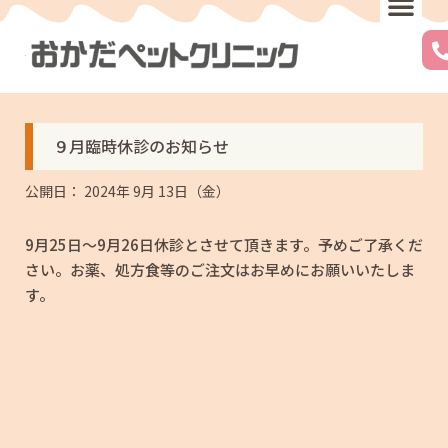
内
メ
容
ニ
を
ュ
ス
ー
キ
ッ
プ
９月臨時休診のお知らせ
公開日：
2024年 9月 13日（金）
9月25日～9月26日休診とさせて頂きます。予めご了承くだ
さい。お薬、処方食等のご注文はお早めにお願いいたしま
す。